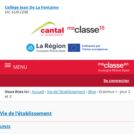
Panneau de gestion des cookies
Collège Jean De La Fontaine
Menu de la rubrique
Contenu
VIC-SUR-CERE
MENU
Se connecter
Vous êtes ici :
Accueil
›
Vie de l'établissement
›
Blog
›
Erasmus + : jour 2
et 3
Vie de l'établissement
UNSS