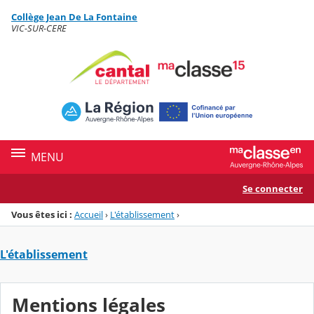
Panneau de gestion des cookies
Collège Jean De La Fontaine
Menu de la rubrique
Contenu
VIC-SUR-CERE
MENU
Se connecter
Vous êtes ici :
Accueil
›
L'établissement
›
L'établissement
Mentions légales