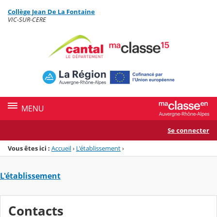
Panneau de gestion des cookies
Collège Jean De La Fontaine
Menu de la rubrique
Contenu
VIC-SUR-CERE
MENU
Se connecter
Vous êtes ici :
Accueil
›
L'établissement
›
L'établissement
Contacts