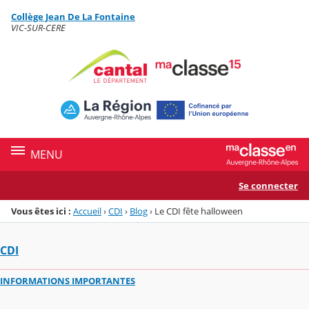
Panneau de gestion des cookies
Collège Jean De La Fontaine
Menu de la rubrique
Contenu
VIC-SUR-CERE
MENU
Se connecter
Vous êtes ici :
Accueil
›
CDI
›
Blog
›
Le CDI fête halloween
CDI
INFORMATIONS IMPORTANTES